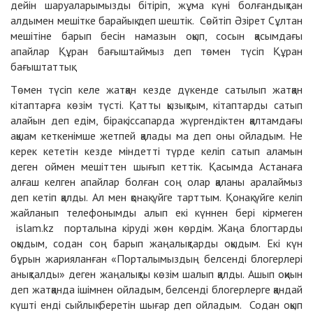
дейін шаруаларымызды бітіріп, жұма күні болғандықтан
алдымен мешітке барайық деп шештік. Сөйтіп Әзірет Сұлтан
мешітіне барып бесін намазын оқып, сосын қасымдағы
апайлар Құран бағыштаймыз деп төмен түсіп Құран
бағыштаттық.
Төмен түсіп келе жатқан кезде дүкенде сатылып жатқан
кітаптарға көзім түсті. Қатты қызықтым, кітаптарды сатып
алайын деп едім, бірақ іссапарда жүргендіктен қалтамдағы
ақшам кеткенімше жетпей қалады ма деп оны ойладым. Не
керек кететін кезде міндетті түрде келіп сатып аламын
деген оймен мешіттен шығып кеттік. Қасымда Астанаға
алғаш келген апайлар болған соң олар қаланы аралаймыз
деп кетіп қалды. Ал мен қонақ үйге тарттым. Қонақ үйге келіп
жайланып телефонымды алып екі күннен бері кірмеген
islam.kz порталына кіруді жөн көрдім. Жаңа блогтарды
оқыдым, содан соң барып жаңалықтарды оқыдым. Екі күн
бұрын жарияланған «Порталымыздың белсенді блогерлері
анықталды» деген жаңалықты көзім шалып қалды. Ашып оқиын
деп жатқанда ішімнен ойладым, белсенді блогерлерге қандай
күшті енді сыйлық беретін шығар деп ойладым. Содан оқып