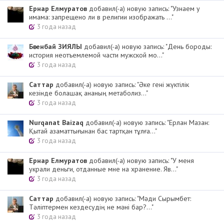
Ернар Елмуратов
добавил(-а) новую запись: "Узнаем у
имама: запрещено ли в религии изображать ..."
3 года назад
Бөгенбай ЗИЯЛЫ
добавил(-а) новую запись: "День бороды:
история неотъемлемой части мужской мо..."
3 года назад
Cаттар
добавил(-а) новую запись: "Әке гені жүктілік
кезінде болашақ ананың метаболиз..."
3 года назад
Nurqanat Baizaq
добавил(-а) новую запись: "Ерлан Мазан:
Қытай азаматтығынан бас тартқан тұлға..."
3 года назад
Ернар Елмуратов
добавил(-а) новую запись: "У меня
украли деньги, отданные мне на хранение. Яв..."
3 года назад
Cаттар
добавил(-а) новую запись: "Мәди Сырымбет:
Тәліптермен кездесудің не мәні бар?..."
3 года назад