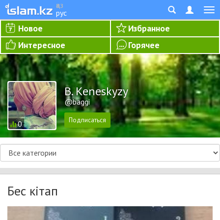
қаз
рус
Новое
Избранное
Интересное
Горячее
B. Keneskyzy
@baggi
0
Бес кітап