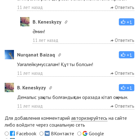
11 лет назад
Ответить
B. Keneskyzy
+1
Әмин!
11 лет назад
Ответить
Nurqanat Baizaq
+1
Уағалейкумуссалам! Құтты болсын!
11 лет назад
Ответить
B. Keneskyzy
+1
Демалыс уақыты болғандықтан оразада кітап оқимын.
11 лет назад
Ответить
Для добавления комментарий
авторизируйтесь
на сайте
либо войдите через социальную сеть
Facebook
ВКонтакте
Google