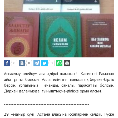
0
0
0
Ассаляму алейкум аса қадірлі жамағат! Қасиетті Рамазан
айы құтты болсын. Алла елімізге тыныштық, береке-бірлік
берсін. Ұрпағымыз иманды, саналы, парасатты болсын.
Дархан даламызда тыныштық мәңгілікке орын алсын.
******************************************************
29 –мамыр күні Астана қаласына іссапармен келдік. Түске