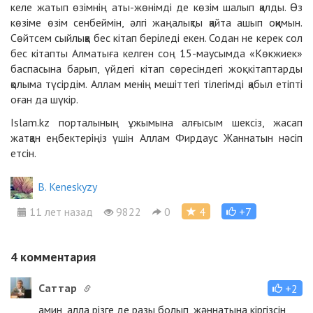
келе жатып өзімнің аты-жөнімді де көзім шалып қалды. Өз
көзіме өзім сенбеймін, әлгі жаңалықты қайта ашып оқимын.
Сөйтсем сыйлыққа бес кітап беріледі екен. Содан не керек сол
бес кітапты Алматыға келген соң 15-маусымда «Көкжиек»
баспасына барып, үйдегі кітап сөресіндегі жоқ кітаптарды
қолыма түсірдім. Аллам менің мешіттегі тілегімді қабыл етіпті
оған да шүкір.
Islam.kz порталының ұжымына алғысым шексіз, жасап
жатқан еңбектеріңіз үшін Аллам Фирдаус Жаннатын нәсіп
етсін.
B. Keneskyzy
11 лет назад
9822
0
4
+7
4
комментария
Cаттар
+2
амин, алла різге де разы болып, жәннатына кіргізсін